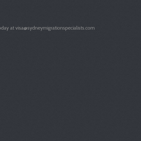
today at visa@sydneymigrationspecialists.com