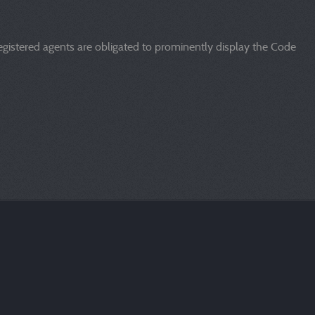
registered agents are obligated to prominently display the Code